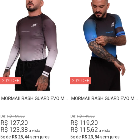
20% OFF
20% OFF
MORMAII RASH GUARD EVO MANGA LONGA
MORMAII RASH GUARD EVO MANGA CURTA
De: 
R$ 159,00
De: 
R$ 149,00
R$ 127,20
R$ 119,20
R$ 123,38
R$ 115,62
à vista
à vista
5x
de
R$ 25,44
sem juros
5x
de
R$ 23,84
sem juros